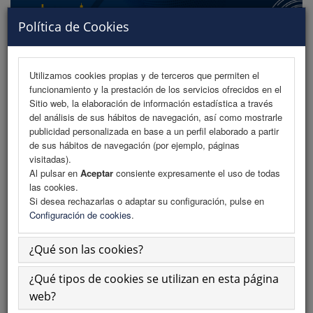
Política de Cookies
Utilizamos cookies propias y de terceros que permiten el
funcionamiento y la prestación de los servicios ofrecidos en el
MENU
Sitio web, la elaboración de información estadística a través
del análisis de sus hábitos de navegación, así como mostrarle
publicidad personalizada en base a un perfil elaborado a partir
de sus hábitos de navegación (por ejemplo, páginas
Comité Organizador
visitadas).
Al pulsar en
Aceptar
consiente expresamente el uso de todas
Comité Científico
las cookies.
Si desea rechazarlas o adaptar su configuración, pulse en
Comité Organizador
Configuración de cookies
.
¿Qué son las cookies?
Raúl Ferrer Peña
¿Qué tipos de cookies se utilizan en esta página
Vocal
web?
Vocal Suplente de la Junta de Gobierno del Ilustre