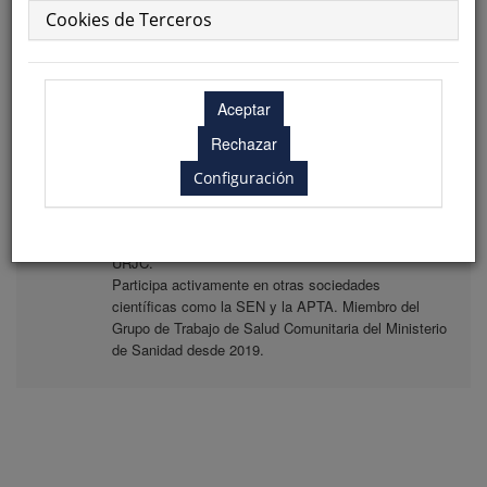
Colegio Profesional de Fisioterapeutas de la
Cookies de Terceros
Comunidad de Madrid.
Biografía
Fisioterapeuta, Doctor en investigación del dolor.
Profesor Titular en el grado de fisioterapia del CSEU
La Salle adscrito a la Universidad Autónoma de
Configuración
Madrid, Coordinador en el grupo de Investigación
Clínico-Docente INDOCLIN del CSEU La Salle y
colaborador en grupos de investigación en IdiPaz y la
URJC.
Participa activamente en otras sociedades
científicas como la SEN y la APTA. Miembro del
Grupo de Trabajo de Salud Comunitaria del Ministerio
de Sanidad desde 2019.