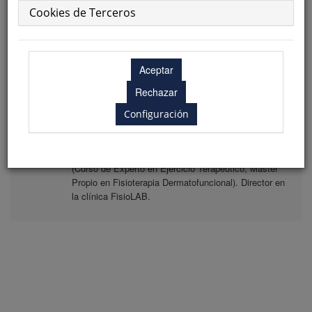
Colegio Profesional de Fisioterapeutas de la
Cookies de Terceros
Comunidad de Madrid.
Biografía
Diplomado en Fisioterapia. Grado en Psicología.
Master Universitario en Salud Pública. Docente en el
Grado de Fisioterapia Universidad Europea de Madrid
Configuración
(2013-act) y diferentes programas de Master (Terapia
Manual Ortopédica en el Tratamiento del Dolor,
Fisioterapia en el Paciente Oncológico) y Postgrado
(Curso de Experto en Ejercicio Terapéutico, Master
Propio en Fisioterapia Dermatofuncional). Director en
la clínica FisioLAB.