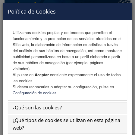
Política de Cookies
Utilizamos cookies propias y de terceros que permiten el
funcionamiento y la prestación de los servicios ofrecidos en el
MENU
Sitio web, la elaboración de información estadística a través
del análisis de sus hábitos de navegación, así como mostrarle
publicidad personalizada en base a un perfil elaborado a partir
de sus hábitos de navegación (por ejemplo, páginas
Comité Organizador
visitadas).
Al pulsar en
Aceptar
consiente expresamente el uso de todas
Comité Científico
las cookies.
Si desea rechazarlas o adaptar su configuración, pulse en
Comité Organizador
Configuración de cookies
.
¿Qué son las cookies?
Luis Torija López
¿Qué tipos de cookies se utilizan en esta página
Vocal
web?
Vocal Suplente de la Junta de Gobierno del Ilustre