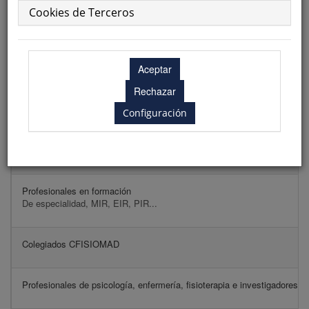
Cookies de Terceros
Las inscripciones se pueden realizar directamente desde la página web
cumplimentando el formulario de inscripción (online) o bien remitiendo el
boletín de inscripción (PDF) a la Secretaría Técnica junto con el
justificante del pago por transferencia o la autorización para el cobro por
tarjeta de crédito.
Configuración
Cuota de inscripción
Colegiados CFISIOMAD + socios SED
Profesionales en formación
De especialidad, MIR, EIR, PIR...
Colegiados CFISIOMAD
Profesionales de psicología, enfermería, fisioterapia e investigadores b