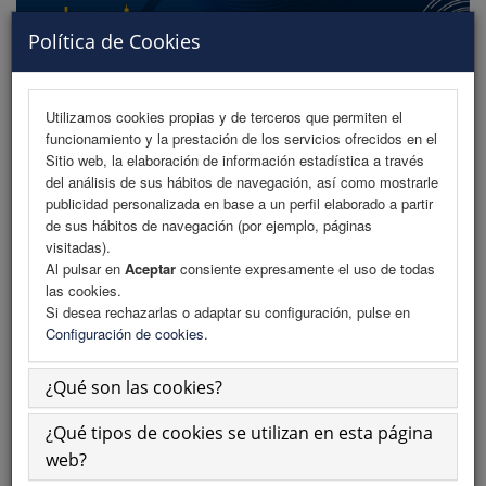
Política de Cookies
Utilizamos cookies propias y de terceros que permiten el
funcionamiento y la prestación de los servicios ofrecidos en el
MENU
Sitio web, la elaboración de información estadística a través
del análisis de sus hábitos de navegación, así como mostrarle
publicidad personalizada en base a un perfil elaborado a partir
de sus hábitos de navegación (por ejemplo, páginas
Información de inscripción
visitadas).
Al pulsar en
Aceptar
consiente expresamente el uso de todas
Inscripción online
las cookies.
Si desea rechazarlas o adaptar su configuración, pulse en
Para grupos de más de 10 asistentes
Configuración de cookies
.
puedes consultar precios con descuento
¿Qué son las cookies?
en inscripciones@congresodolor.org
¿Qué tipos de cookies se utilizan en esta página
web?
Informacion de inscripción